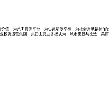
客户创造价值，为员工提供平台，为心灵增添幸福，为社会贡献福祉
产业投资运营集团，集团主要业务板块为：城市更新与改造、美