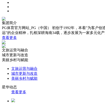
集团简介
PG体育官方网站_PG（中国） 初创于1992年，本着"为
远”的企业精神，扎根深耕海南34载，逐步发展为一家多元化
查看更多
文旅运营与融合
城市更新与改造
美丽乡村与赋能
文旅运营与融合
城市更新与改造
美丽乡村与赋能
星华动态
查看更多