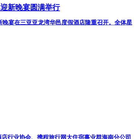
6年迎新晚宴圆满举行
26迎新晚宴在三亚亚龙湾华邑度假酒店隆重召开。全体星
旅游酒店行业协会、携程旅行网大住宿事业群海南分公司