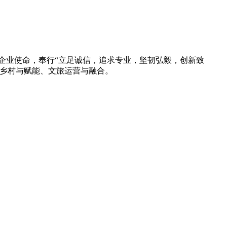
"的企业使命，奉行“立足诚信，追求专业，坚韧弘毅，创新致
丽乡村与赋能、文旅运营与融合。