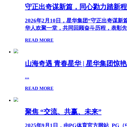
守正出奇谋新篇，同心勠力踏新程 |
2026年2月10日，星华集团“守正出奇谋
华人欢聚一堂，共同回顾奋斗历程，表彰先进
READ MORE
山海奇遇 青春星华 | 星华集团惊艳
...
READ MORE
聚焦 “交流、共赢、未来”
2025年9月1日，由PG体育官方网站_