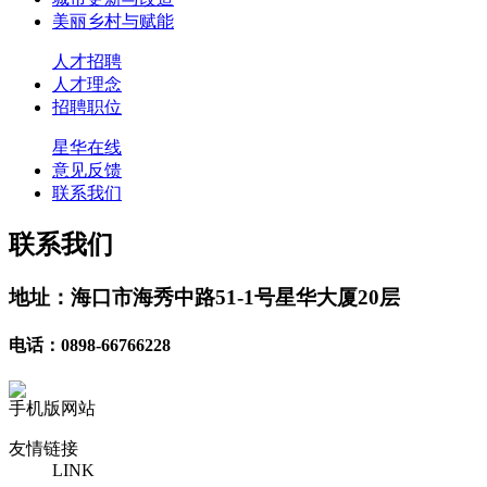
美丽乡村与赋能
人才招聘
人才理念
招聘职位
星华在线
意见反馈
联系我们
联系我们
地址：海口市海秀中路51-1号星华大厦20层
电话：0898-66766228
手机版网站
友情链接
LINK