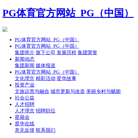
PG体育官方网站_PG（中国）
PG体育官方网站_PG（中国）
PG体育官方网站_PG（中国）
集团简介
旗下公司
发展历程
集团荣誉
新闻动态
集团新闻
媒体报道
PG体育官方网站_PG（中国）
文化理念
精彩活动
星华故事
投资产业
文旅运营与融合
城市更新与改造
美丽乡村与赋能
社会公益
人才招聘
人才理念
招聘职位
星籍会
星华在线
意见反馈
联系我们