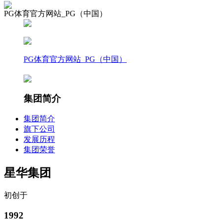
PG体育官方网站_PG（中国）
PG体育官方网站_PG（中国）
集团简介
集团简介
旗下公司
发展历程
集团荣誉
星华集团
初创于
1992