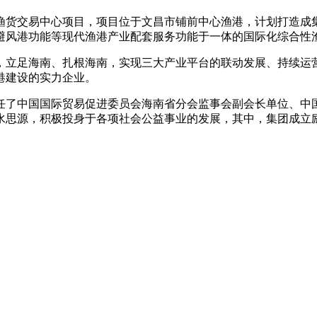
际渔货交易中心项目，项目位于文昌市铺前中心渔港，计划打造
避风港功能等现代渔港产业配套服务功能于一体的国际化综合性
，立足海南、扎根海南，实现三大产业平台的联动发展、持续运营
港建设的实力企业。
任了中国国际贸易促进委员会海南省分会监事会副会长单位、中
水思源，积极投身于各项社会公益事业的发展，其中，集团成立励