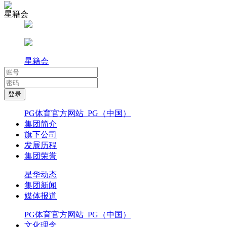
星籍会
星籍会
PG体育官方网站_PG（中国）
集团简介
旗下公司
发展历程
集团荣誉
星华动态
集团新闻
媒体报道
PG体育官方网站_PG（中国）
文化理念