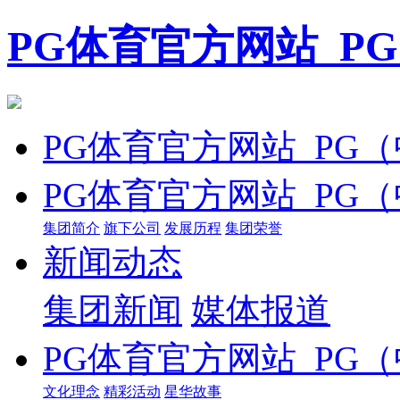
PG体育官方网站_P
PG体育官方网站_PG
PG体育官方网站_PG
集团简介
旗下公司
发展历程
集团荣誉
新闻动态
集团新闻
媒体报道
PG体育官方网站_PG
文化理念
精彩活动
星华故事