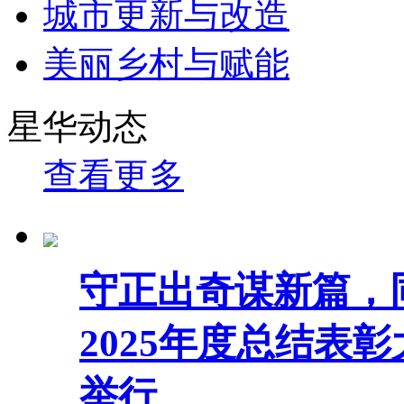
城市更新与改造
美丽乡村与赋能
星华动态
查看更多
守正出奇谋新篇，同
2025年度总结表彰
举行