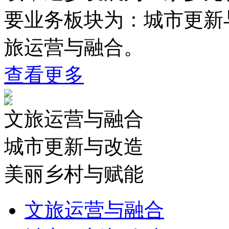
要业务板块为：城市更新
旅运营与融合。
查看更多
文旅运营与融合
城市更新与改造
美丽乡村与赋能
文旅运营与融合