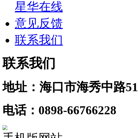
星华在线
意见反馈
联系我们
联系我们
地址：海口市海秀中路51
电话：0898-66766228