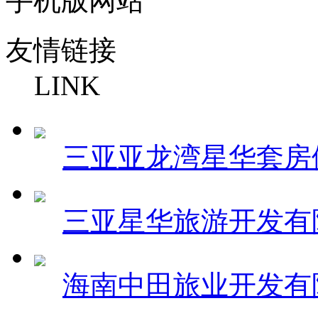
手机版网站
友情链接
LINK
三亚亚龙湾星华套房
三亚星华旅游开发有
海南中田旅业开发有