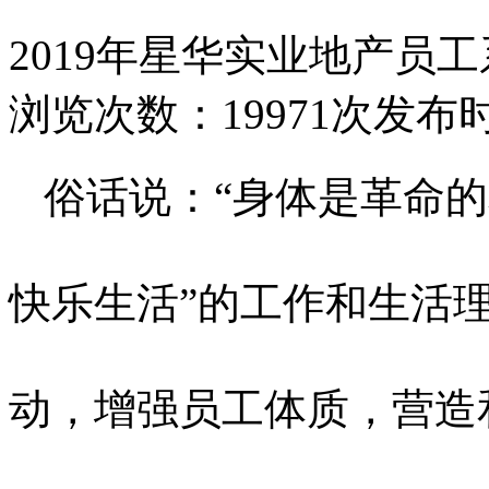
2019年星华实业地产员
浏览次数：19971次
发布时间
俗话说：“身体是革命的
快乐生活”的工作和生活
动，增强员工体质，营造